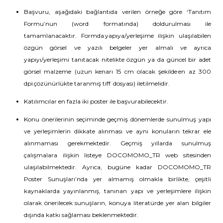
Başvuru, aşağıdaki bağlantıda verilen örneğe göre ‘Tanıtım
Formu’nun (word formatında) doldurulması ile
tamamlanacaktır. Formda yapıya/yerleşime ilişkin ulaşılabilen
özgün görsel ve yazılı belgeler yer almalı ve ayrıca
yapıyı/yerleşimi tanıtacak nitelikte özgün ya da güncel bir adet
görsel malzeme (uzun kenarı 15 cm olacak şekilde en az 300
dpi çözünürlükte taranmış tiff dosyası) iletilmelidir.
Katılımcılar en fazla iki poster ile başvurabilecektir.
Konu önerilerinin seçiminde geçmiş dönemlerde sunulmuş yapı
ve yerleşimlerin dikkate alınması ve aynı konuların tekrar ele
alınmaması gerekmektedir. Geçmiş yıllarda sunulmuş
çalışmalara ilişkin listeye DOCOMOMO_TR web sitesinden
ulaşılabilmektedir. Ayrıca, bugüne kadar DOCOMOMO_TR
Poster Sunuşları’nda yer almamış olmakla birlikte, çeşitli
kaynaklarda yayınlanmış, tanınan yapı ve yerleşimlere ilişkin
olarak önerilecek sunuşların, konuya literatürde yer alan bilgiler
dışında katkı sağlaması beklenmektedir.