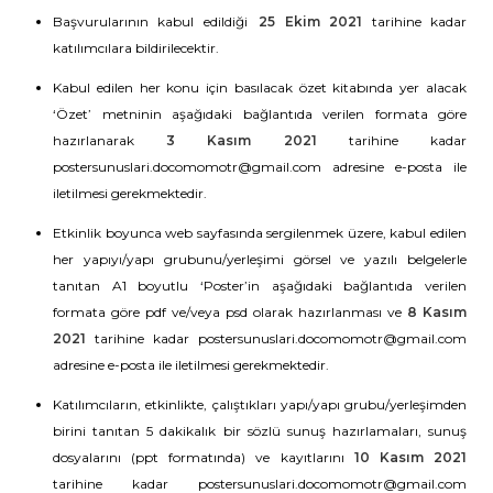
Başvurularının kabul edildiği
25 Ekim 2021
tarihine kadar
katılımcılara bildirilecektir.
Kabul edilen her konu için basılacak özet kitabında yer alacak
‘Özet’ metninin aşağıdaki bağlantıda verilen formata göre
hazırlanarak
3 Kasım 2021
tarihine kadar
postersunuslari.docomomotr@gmail.com adresine e-posta ile
iletilmesi gerekmektedir.
Etkinlik boyunca web sayfasında sergilenmek üzere, kabul edilen
her yapıyı/yapı grubunu/yerleşimi görsel ve yazılı belgelerle
tanıtan A1 boyutlu ‘Poster’in aşağıdaki bağlantıda verilen
formata göre pdf ve/veya psd olarak hazırlanması ve
8 Kasım
2021
tarihine kadar postersunuslari.docomomotr@gmail.com
adresine e-posta ile iletilmesi gerekmektedir.
Katılımcıların, etkinlikte, çalıştıkları yapı/yapı grubu/yerleşimden
birini tanıtan 5 dakikalık bir sözlü sunuş hazırlamaları, sunuş
dosyalarını (ppt formatında) ve kayıtlarını
10 Kasım 2021
tarihine kadar postersunuslari.docomomotr@gmail.com