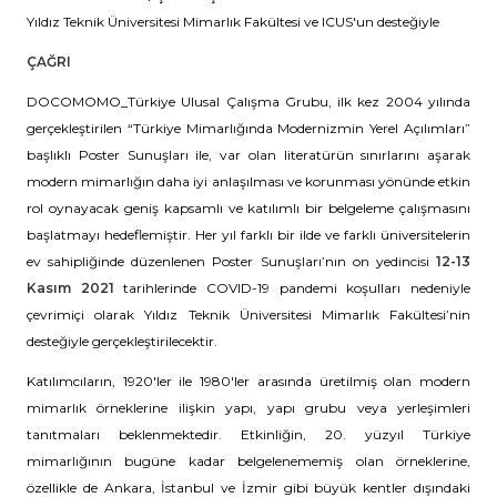
Yıldız Teknik Üniversitesi Mimarlık Fakültesi ve ICUS'un desteğiyle
ÇAĞRI
DOCOMOMO_Türkiye Ulusal Çalışma Grubu, ilk kez 2004 yılında
gerçekleştirilen “Türkiye Mimarlığında Modernizmin Yerel Açılımları”
başlıklı Poster Sunuşları ile, var olan literatürün sınırlarını aşarak
modern mimarlığın daha iyi anlaşılması ve korunması yönünde etkin
rol oynayacak geniş kapsamlı ve katılımlı bir belgeleme çalışmasını
başlatmayı hedeflemiştir. Her yıl farklı bir ilde ve farklı üniversitelerin
ev sahipliğinde düzenlenen Poster Sunuşları’nın on yedincisi
12-13
Kasım 2021
tarihlerinde COVID-19 pandemi koşulları nedeniyle
çevrimiçi olarak Yıldız Teknik Üniversitesi Mimarlık Fakültesi’nin
desteğiyle gerçekleştirilecektir.
Katılımcıların, 1920′ler ile 1980′ler arasında üretilmiş olan modern
mimarlık örneklerine ilişkin yapı, yapı grubu veya yerleşimleri
tanıtmaları beklenmektedir. Etkinliğin, 20. yüzyıl Türkiye
mimarlığının bugüne kadar belgelenememiş olan örneklerine,
özellikle de Ankara, İstanbul ve İzmir gibi büyük kentler dışındaki