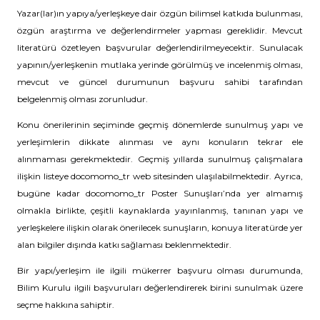
Yazar(lar)ın yapıya/yerleşkeye dair özgün bilimsel katkıda bulunması,
özgün araştırma ve değerlendirmeler yapması gereklidir. Mevcut
literatürü özetleyen başvurular değerlendirilmeyecektir. Sunulacak
yapının/yerleşkenin mutlaka yerinde görülmüş ve incelenmiş olması,
mevcut ve güncel durumunun başvuru sahibi tarafından
belgelenmiş olması zorunludur.
Konu önerilerinin seçiminde geçmiş dönemlerde sunulmuş yapı ve
yerleşimlerin dikkate alınması ve aynı konuların tekrar ele
alınmaması gerekmektedir. Geçmiş yıllarda sunulmuş çalışmalara
ilişkin listeye docomomo_tr web sitesinden ulaşılabilmektedir. Ayrıca,
bugüne kadar docomomo_tr Poster Sunuşları’nda yer almamış
olmakla birlikte, çeşitli kaynaklarda yayınlanmış, tanınan yapı ve
yerleşkelere ilişkin olarak önerilecek sunuşların, konuya literatürde yer
alan bilgiler dışında katkı sağlaması beklenmektedir.
Bir yapı/yerleşim ile ilgili mükerrer başvuru olması durumunda,
Bilim Kurulu ilgili başvuruları değerlendirerek birini sunulmak üzere
seçme hakkına sahiptir.