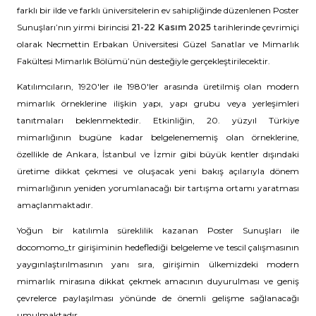
farklı bir ilde ve farklı üniversitelerin ev sahipliğinde düzenlenen Poster
Sunuşları’nın yirmi birincisi
21-22 Kasım 2025
tarihlerinde çevrimiçi
olarak Necmettin Erbakan Üniversitesi Güzel Sanatlar ve Mimarlık
Fakültesi Mimarlık Bölümü’nün desteğiyle gerçekleştirilecektir.
Katılımcıların, 1920′ler ile 1980′ler arasında üretilmiş olan modern
mimarlık örneklerine ilişkin yapı, yapı grubu veya yerleşimleri
tanıtmaları beklenmektedir. Etkinliğin, 20. yüzyıl Türkiye
mimarlığının bugüne kadar belgelenememiş olan örneklerine,
özellikle de Ankara, İstanbul ve İzmir gibi büyük kentler dışındaki
üretime dikkat çekmesi ve oluşacak yeni bakış açılarıyla dönem
mimarlığının yeniden yorumlanacağı bir tartışma ortamı yaratması
amaçlanmaktadır.
Yoğun bir katılımla süreklilik kazanan Poster Sunuşları ile
docomomo_tr girişiminin hedeflediği belgeleme ve tescil çalışmasının
yaygınlaştırılmasının yanı sıra, girişimin ülkemizdeki modern
mimarlık mirasına dikkat çekmek amacının duyurulması ve geniş
çevrelerce paylaşılması yönünde de önemli gelişme sağlanacağı
umulmaktadır.