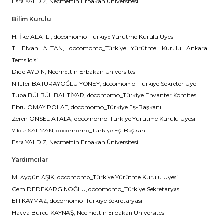
Esra YALDIZ, Necmettin Erbakan Üniversitesi
Bilim Kurulu
H. İlke ALATLI, docomomo_Türkiye Yürütme Kurulu Üyesi
T. Elvan ALTAN, docomomo_Türkiye Yürütme Kurulu Ankara
Temsilcisi
Dicle AYDIN, Necmettin Erbakan Üniversitesi
Nilüfer BATURAYOĞLU YÖNEY, docomomo_Türkiye Sekreter Üye
Tuba BÜLBÜL BAHTİYAR, docomomo_Türkiye Envanter Komitesi
Ebru OMAY POLAT, docomomo_Türkiye Eş-Başkanı
Zeren ÖNSEL ATALA, docomomo_Türkiye Yürütme Kurulu Üyesi
Yıldız SALMAN, docomomo_Türkiye Eş-Başkanı
Esra YALDIZ, Necmettin Erbakan Üniversitesi
Yardımcılar
M. Aygün AŞIK, docomomo_Türkiye Yürütme Kurulu Üyesi
Cem DEDEKARGINOĞLU, docomomo_Türkiye Sekretaryası
Elif KAYMAZ, docomomo_Türkiye Sekretaryası
Havva Burcu KAYNAŞ, Necmettin Erbakan Üniversitesi