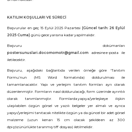
KATILIM KOŞULLARI VE SÜRECİ
Başvurular en geç 15 Eylül 2025 Pazartesi
(Güncel tarih: 26 Eylül
2025 Cuma)
günü gece yarısına kadar yapılmalıdır.
Başvuru dokümanları
postersunuslari.docomomotr@gmail.com
adresine e-posta ile
iletilecektir.
Başvuru, aşağıdaki bağlantıda verilen örneğe göre ‘Tanıtım
Formu’nun (MS Word formatında) doldurulması ile
tamamlanacaktır. Yapı ve yerleşim tanıtım formları ayrı olarak
düzenlenmiştir. Formların nasıl doldurulacağı, form üzerinde ayrıntılı
olarak tanımlanmıştır. Formlarda yapıya/yerleşkeye ilişkin
ulaşılabilen özgün görsel ve yazılı belgeler yer almalı ve ayrıca
yapıyı/yerleşimi tanıtacak nitelikte özgün ya da güncel bir adet görsel
malzeme (uzun kenarı 15 cm olacak şekilde en az 300
dpi çözünürlükte taranmış tiff dosyası) iletilmelidir.