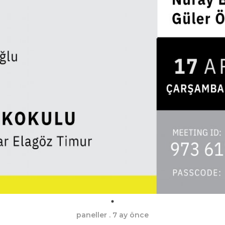
paneller
. 7 ay önce