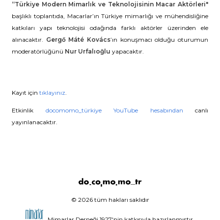
“Türkiye Modern Mimarlık ve Teknolojisinin Macar Aktörleri"
başlıklı toplantıda, Macarlar’ın Türkiye mimarlığı ve mühendisliğine
katkıları yapı teknolojisi odağında farklı aktörler üzerinden ele
alınacaktır.
Gergő Máté Kovács
’ın konuşmacı olduğu oturumun
moderatörlüğünü
Nur Urfalıoğlu
yapacaktır.
Kayıt için
tıklayınız
.
Etkinlik
docomomo_türkiye YouTube hesabından
canlı
yayınlanacaktır.
© 2026 tüm hakları saklıdır
Mimarlar Derneği 1927'nin katkısıyla hazırlanmıştır.