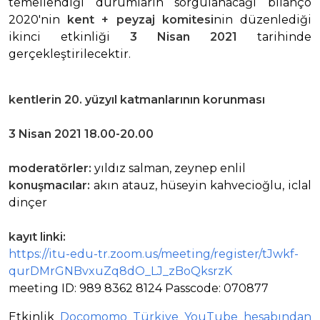
temellendiği durumların sorgulanacağı bilanço
2020'nin
kent + peyzaj komitesi
nin düzenlediği
ikinci etkinliği
3 Nisan 2021
tarihinde
gerçekleştirilecektir.
kentlerin 20. yüzyıl katmanlarının korunması
3 Nisan 2021 18.00-20.00
moderatörler:
yıldız salman, zeynep enlil
konuşmacılar:
akın atauz, hüseyin kahvecioğlu, iclal
dinçer
kayıt linki:
https://itu-edu-tr.zoom.us/meeting/register/tJwkf-
qurDMrGNBvxuZq8dO_LJ_zBoQksrzK
meeting ID: 989 8362 8124 Passcode: 070877
Etkinlik
Docomomo Türkiye YouTube hesabından