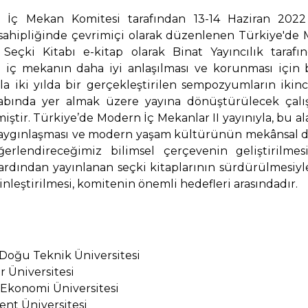
İç Mekan Komitesi tarafından 13-14 Haziran 2022 
v sahipliğinde çevrimiçi olarak düzenlenen Türkiye'de
çki Kitabı e-kitap olarak Binat Yayıncılık tarafın
iç mekanın daha iyi anlaşılması ve korunması için 
a iki yılda bir gerçekleştirilen sempozyumların ikinci
tabında yer almak üzere yayına dönüştürülecek çalış
iştir. Türkiye’de Modern İç Mekanlar II yayınıyla, bu al
yaygınlaşması ve modern yaşam kültürünün mekânsal 
erlendireceğimiz bilimsel çerçevenin geliştirilmes
dından yayınlanan seçki kitaplarının sürdürülmesiy
nleştirilmesi, komitenin önemli hedefleri arasındadır.
a Doğu Teknik Üniversitesi
r Üniversitesi
r Ekonomi Üniversitesi
nt Üniversitesi