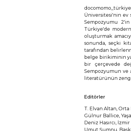
docomomo_türkiye 
Üniversitesi'nin e
Sempozyumu 2'in Se
Türkiye'de modern 
oluşturmak amacıyl
sonunda, seçki ki
tarafından belirlenm
belge birikiminin 
bir çerçevede değ
Sempozyumun ve ar
literatürünün zengi
Editörler
T. Elvan Altan, Ort
Gülnur Ballice, Yaşa
Deniz Hasırcı, İzmi
Umut Şumnu, Başke