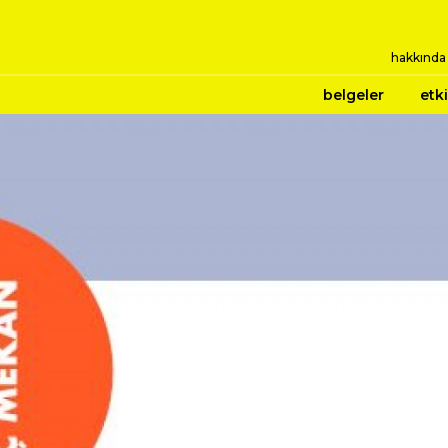
hakkında
belgeler
etki