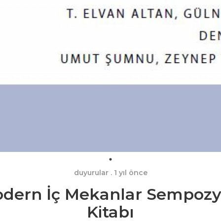
duyurular
. 1 yıl önce
odern İç Mekanlar Sempozy
Kitabı